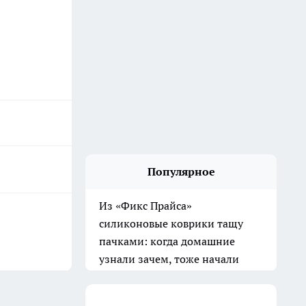
Популярное
Хватит везде лепить обои:
дизайнеры советуют в 2026
другой материал для стен - с
ним ремонт смотрится дорого
и стильно
10 июля