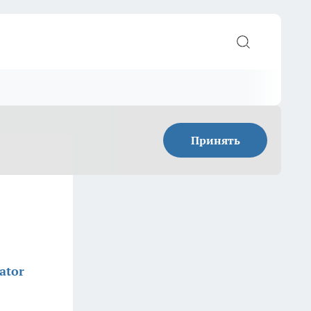
Принять
ator