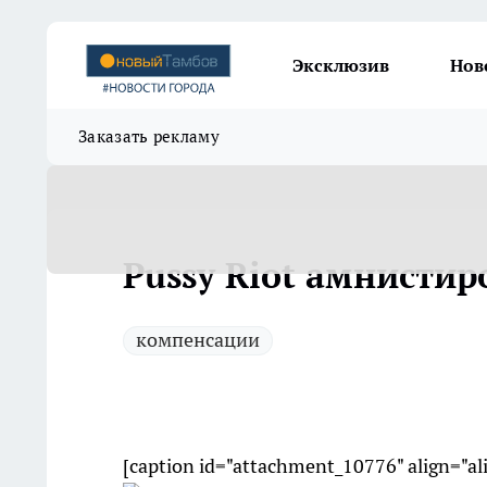
Эксклюзив
Нов
Заказать рекламу
Pussy Riot амнисти
компенсации
[caption id="attachment_10776" align="a