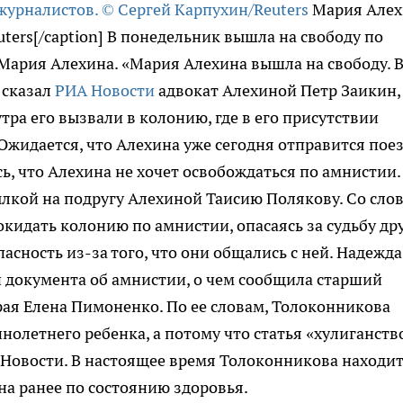
Мария Алех
ters[/caption] В понедельник вышла на свободу по
 Мария Алехина. «Мария Алехина вышла на свободу. В
 сказал
РИА Новости
адвокат Алехиной Петр Заикин,
утра его вызвали в колонию, где в его присутствии
жидается, что Алехина уже сегодня отправится пое
ь, что Алехина не хочет освобождаться по амнистии.
сылкой на подругу Алехиной Таисию Полякову. Со сло
кидать колонию по амнистии, опасаясь за судьбу др
сность из-за того, что они общались с ней. Надежда
 документа об амнистии, о чем сообщила старший
ая Елена Пимоненко. По ее словам, Толоконникова
нолетнего ребенка, а потому что статья «хулиганств
Новости. В настоящее время Толоконникова находит
а ранее по состоянию здоровья.