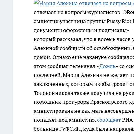
отвечает на вопросы журналистов. ©Reu
амнистии участница группы Pussy Riot
документы оформлены и подписаны», -
который рассказал, что в восемь часов 
Алехиной сообщили об освобождении. О
домой. Однако еще накануне сообщалос
этом сообщал телеканал «
Дождь
» со с
последней, Мария Алехина не желает по
заключенных, которым якобы грозит опа
Толоконникова также получила на руки
помощник прокурора Красноярского кр
амнистирована не как мать несовершен
попадает под амнистию,
сообщает
РИА 
больнице ГУФСИН, куда была направлен