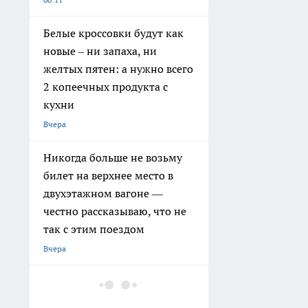
Белые кроссовки будут как
новые – ни запаха, ни
желтых пятен: а нужно всего
2 копеечных продукта с
кухни
Вчера
Никогда больше не возьму
билет на верхнее место в
двухэтажном вагоне —
честно рассказываю, что не
так с этим поездом
Вчера
Малярный скотч скупаю
пачками, но не для ремонта: