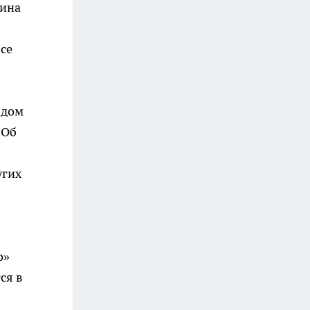
ина
се
здом
 Об
в
угих
о»
ся в