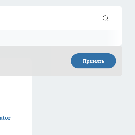
Принять
ator