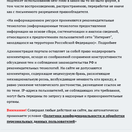
подлежит использованию кем-либо в какой бы то ни было форме, в
том числе воспроизведению, распространению, переработке не иначе
как с письменного разрешения правообладателя.
«На информационном ресурсе применяются рекомендательные
технологии (информационные технологии предоставления
информации на основе сбора, систематизации и анализа сведений,
относящихся к предпочтениям пользователей сети "Интернет",
находящихся на территории Российской Федерации)».
Подробнее
Администрация портала оставляет за собой право модерировать
комментарии, исходя из соображений сохранения конструктивности
обсуждения тем и соблюдения законодательства РФ и
рекомендательных технологий. На сайте не допускаются
комментарии, содержащие нецензурную брань, разжигающие
межнациональную рознь, возбуждающие ненависть или вражду, а
равно унижение человеческого достоинства, размещение ссылок не
по теме. IP-адреса пользователей, не соблюдающих эти требования,
могут быть переданы по запросу в надзорные и правоохранительные
органы.
Внимание!
Совершая любые действия на сайте, вы автоматически
принимаете условия «
Политики конфиденциальности и обработки
персональных данных пользователей
»