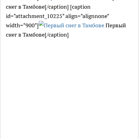
снег в Тамбове[/caption] [caption
id="attachment_10225" align="alignnone"
width="900"]
Первый
снег в Тамбове[/caption]