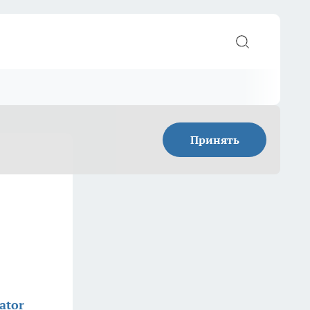
Принять
ator