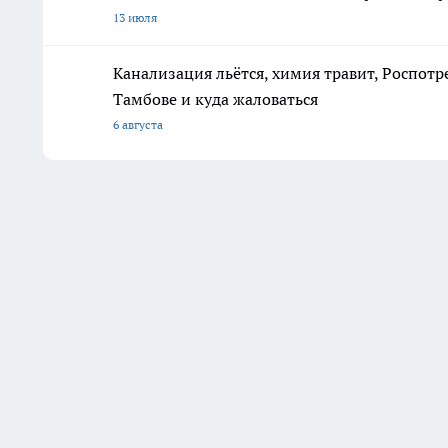
13 июля
Канализация льётся, химия травит, Роспотр
Тамбове и куда жаловаться
6 августа
Последние новости
Комментарии н
Где хранить швабру, ведро и
пылесос, если нет кладовки
и балкона: 5 мест, о которых