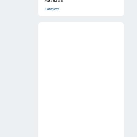
Мы в социальных сетях
ю кем-либо в какой бы то ни было форме, в том числе