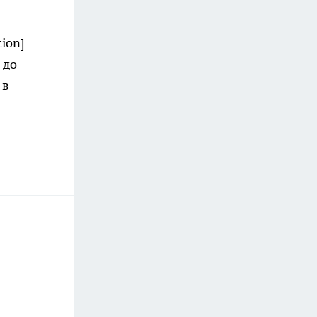
ion]
 до
 в