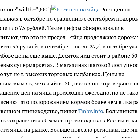
gnnone" width="900"]
Рост цен на
рилавках в октябре по сравнению с сентябрём подоро
одит до 75 рублей. Такие цифры обнародовали в
итают, что это не предел - яйца продолжают дорожат
чти 35 рублей, в сентябре – около 37,5, в октябре уж
амбове цены ещё выше. Десяток яиц стоит в районе 60
тевых супермаркетах. В магазинах шаговой доступно
ело тут не в высоких торговых надбавках. Цены на
 таковым является яйцо 2С, постоянно проверяют, н
шение цен на яйца происходит ежегодно, но не тако
ъясняют это подорожанием кормов более чем в два р
ственном птицеводстве, пишет
Tmbv.info
. Большинств
о к сокращению объемов производства в России и, ка
сти яйца на рынке. Больше повезло регионам, где мн