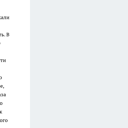
жали
ь. В
е
сти
о
е,
аза
о
к
ого