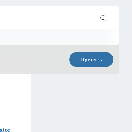
Принять
ator