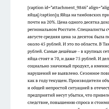
[caption id="attachment_9846" align="ali
яйца[/caption]ц Яйца на тамбовских п
почти на 20%. Цена одного десятка дох
региональном Росстате. Специалисты сч
августе средняя цена за десяток была по
около 45 рублей. И это по области. В Т
рублей. Самые дешёвые – в крупных се
яйца стоят и 70, и даже 75 рублей. И д
социально значимый продукт, а именно
нарушений не выявлено. Сезонное повы
как в году текущем. Производители об
и общей непростой ситуацией в отече
предприятий несут убытки, что привел
следствие, повышению спроса и стоимо