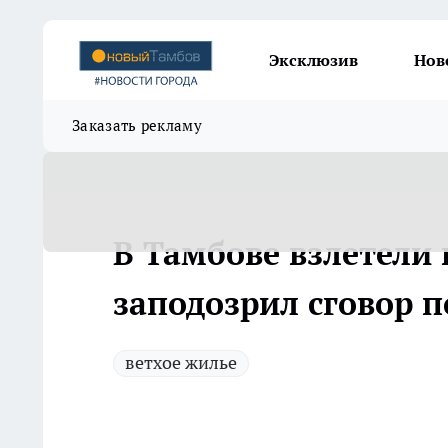
Эксклюзив
Нов
Заказать рекламу
В Тамбове взлетели
заподозрил сговор 
ветхое жилье