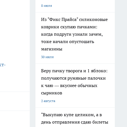
8 июля
Из "Фикс Прайса" силиконовые
коврики скупаю пачками:
когда подруги узнали зачем,
тоже начали опустошать
магазины
30 июля
кт-
Беру пачку творога и 1 яблоко:
получаются румяные палочки
к чаю — вкуснее обычных
сырников
2 августа
"Выкупаю купе целиком, а в
день отправления сдаю билеты