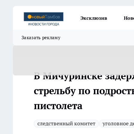
Эксклюзив
Нов
Заказать рекламу
В Мичуринске заде
стрельбу по подрос
пистолета
следственный комитет
уголовное д