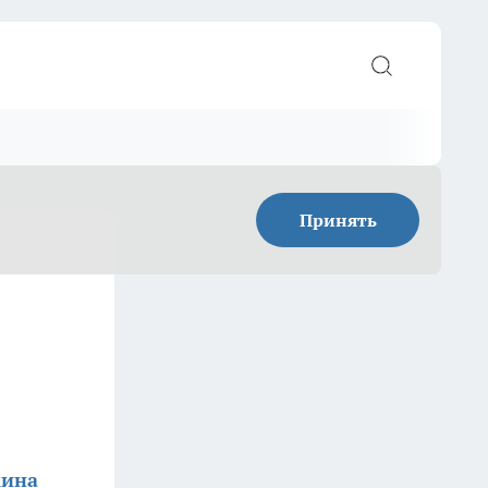
Принять
кина