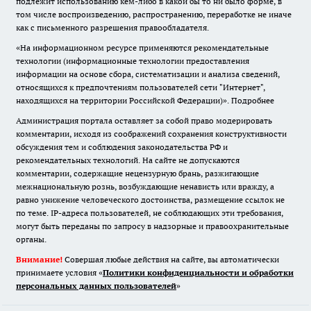
подлежит использованию кем-либо в какой бы то ни было форме, в
том числе воспроизведению, распространению, переработке не иначе
как с письменного разрешения правообладателя.
«На информационном ресурсе применяются рекомендательные
технологии (информационные технологии предоставления
информации на основе сбора, систематизации и анализа сведений,
относящихся к предпочтениям пользователей сети "Интернет",
находящихся на территории Российской Федерации)».
Подробнее
Администрация портала оставляет за собой право модерировать
комментарии, исходя из соображений сохранения конструктивности
обсуждения тем и соблюдения законодательства РФ и
рекомендательных технологий. На сайте не допускаются
комментарии, содержащие нецензурную брань, разжигающие
межнациональную рознь, возбуждающие ненависть или вражду, а
равно унижение человеческого достоинства, размещение ссылок не
по теме. IP-адреса пользователей, не соблюдающих эти требования,
могут быть переданы по запросу в надзорные и правоохранительные
органы.
Внимание!
Совершая любые действия на сайте, вы автоматически
принимаете условия «
Политики конфиденциальности и обработки
персональных данных пользователей
»