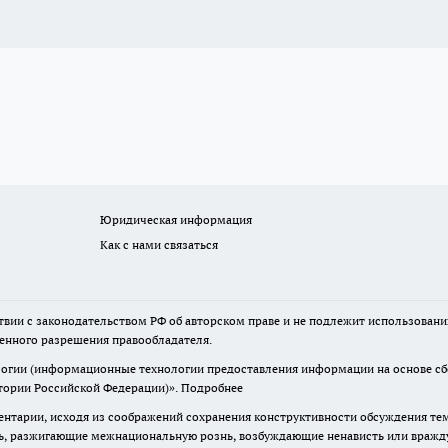
Юридическая информация
Как с нами связаться
твии с законодательством РФ об авторском праве и не подлежит использовани
менного разрешения правообладателя.
гии (информационные технологии предоставления информации на основе сбор
итории Российской Федерации)».
Подробнее
нтарии, исходя из соображений сохранения конструктивности обсуждения те
ь, разжигающие межнациональную рознь, возбуждающие ненависть или вражду,