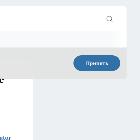
Принять
е
а
ator