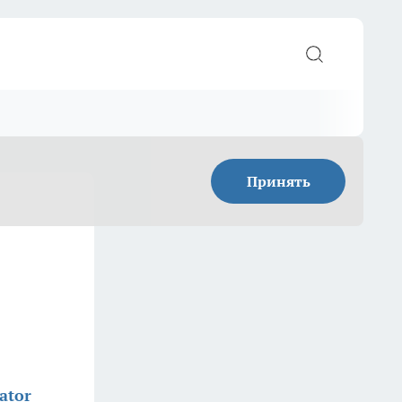
Принять
ator