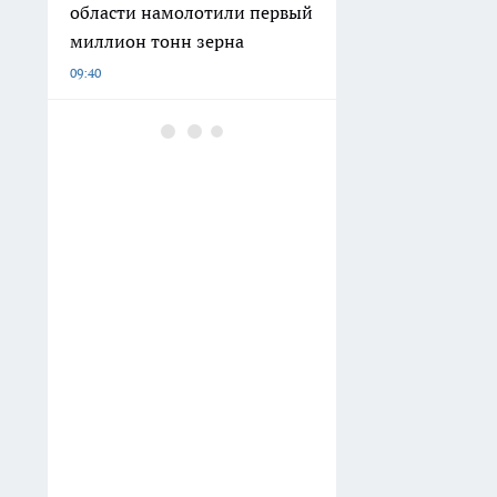
области намолотили первый
миллион тонн зерна
09:40
"И чего ты мучаешься, убери
леску с триммера": сосед по
даче дал совет, как легко
косить траву и экономить на
леске
09:12
Сухофрукты и орехи
покупаю теперь только так
— на уловки торгашей не
ведусь: 3 главных хитрости
продавцов
08:31