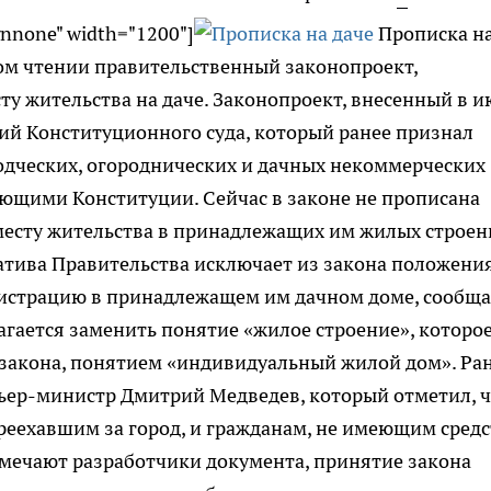
ignnone" width="1200"]
Прописка н
рвом чтении правительственный законопроект,
у жительства на даче. Законопроект, внесенный в и
ий Конституционного суда, который ранее признал
одческих, огороднических и дачных некоммерческих
ующими Конституции. Сейчас в законе не прописана
месту жительства в принадлежащих им жилых строен
атива Правительства исключает из закона положения
истрацию в принадлежащем им дачном доме, сообща
гается заменить понятие «жилое строение», которо
закона, понятием «индивидуальный жилой дом». Ра
ер-министр Дмитрий Медведев, который отметил, ч
реехавшим за город, и гражданам, не имеющим средс
тмечают разработчики документа, принятие закона