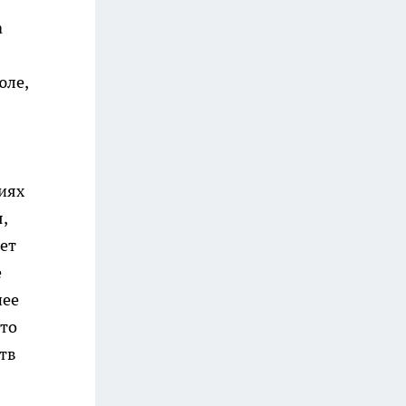
а
юле,
иях
,
ет
е
нее
то
тв