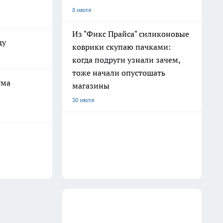
8 июля
Из "Фикс Прайса" силиконовые
ду
коврики скупаю пачками:
когда подруги узнали зачем,
тоже начали опустошать
ума
магазины
30 июля