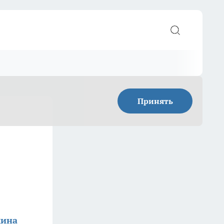
Принять
мина