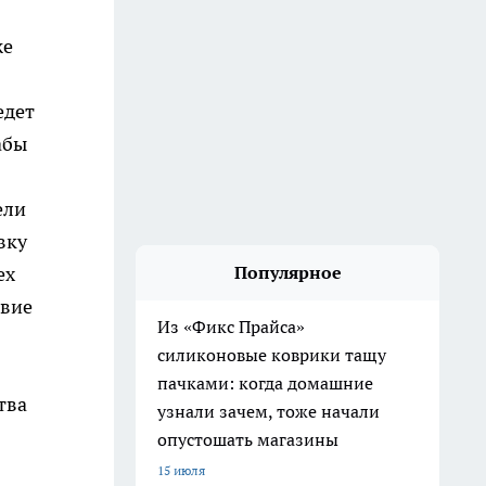
же
едет
абы
ели
вку
ех
Популярное
твие
Из «Фикс Прайса»
силиконовые коврики тащу
пачками: когда домашние
тва
узнали зачем, тоже начали
опустошать магазины
15 июля