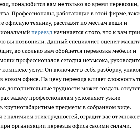
зд, понадобится вам не только во время перевозки,
тва. Профессионалы, работающие в этой фирме, так
е офисную технику, расставят по местам вещи и
ссиональный
переезд
начинается с того, что к вам при
ую вы позвонили. Данный специалист оценит масшт
бщит, во сколько вам обойдется перевозка мебели и
омощи профессионалов сегодня невысока, руководит
комплекс услуг. Он включает в себя разборку, упако
 в новом офисе. На цену переезда влияет сложность т
ков дополнительные трудности может создать отсутс
трах задачу профессионалам усложняют узкие
ть крупногабаритные предметы в собранном виде.
 с наличием этих трудностей, оградит вас от множес
ри организации переезда офиса своими силами.