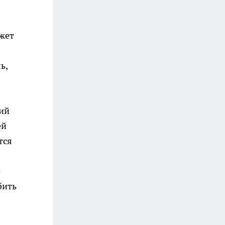
ожет
ь,
ний
ей
тся
е
бить