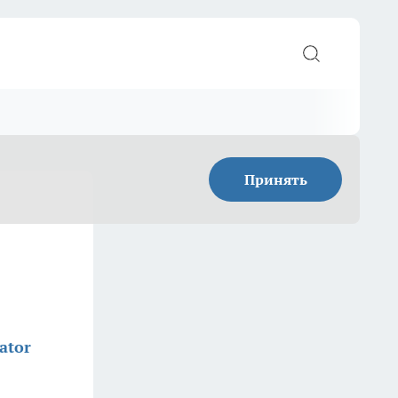
Принять
ator