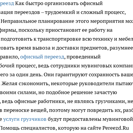
Как быстро организовать офисный
изация переездов – трудоемкий и сложный процесс,
а. Неправильное планирование этого мероприятия м
фирмы, поскольку приостановит ее работу на
подготовить к транспортировке всю технику и мебел
совать время вывоза и доставки предметов, разумнее
правило,
офисный переезд
, проведенный
абочий процесс, ведь сотрудники мувинговых компа
его за один день. Они гарантируют сохранность ваш
. Желая сэкономить, некоторые руководители пытаю
своими силами, но подобное решение зачастую
 ведь офисные работники, не являясь грузчиками, н
 переноске вещей, поэтому могут повредить их, раз
же
услуги грузчиков
будут предоставлены мувинговой
. Помощь специалистов, которую на сайте Pereezd.Ru