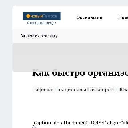
Эксклюзив
Нов
Заказать рекламу
Как быстро организ
афиша
национальный вопрос
Юк
[caption id="attachment_10484" align="a