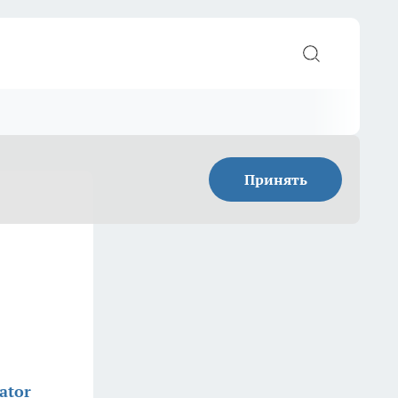
Принять
ator