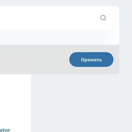
Принять
ator