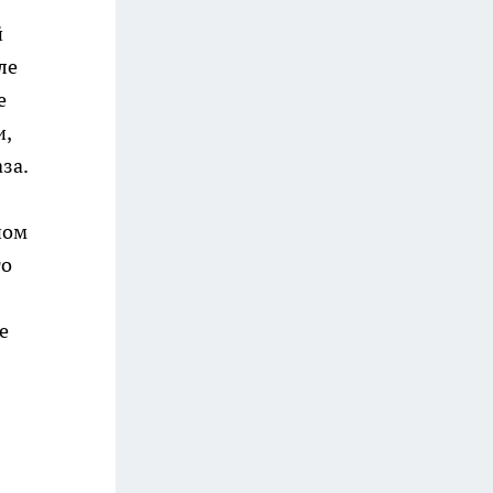
й
ле
е
и,
за.
ном
го
е