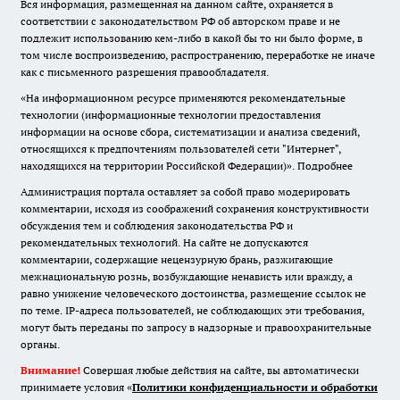
Вся информация, размещенная на данном сайте, охраняется в
соответствии с законодательством РФ об авторском праве и не
подлежит использованию кем-либо в какой бы то ни было форме, в
том числе воспроизведению, распространению, переработке не иначе
как с письменного разрешения правообладателя.
«На информационном ресурсе применяются рекомендательные
технологии (информационные технологии предоставления
информации на основе сбора, систематизации и анализа сведений,
относящихся к предпочтениям пользователей сети "Интернет",
находящихся на территории Российской Федерации)».
Подробнее
Администрация портала оставляет за собой право модерировать
комментарии, исходя из соображений сохранения конструктивности
обсуждения тем и соблюдения законодательства РФ и
рекомендательных технологий. На сайте не допускаются
комментарии, содержащие нецензурную брань, разжигающие
межнациональную рознь, возбуждающие ненависть или вражду, а
равно унижение человеческого достоинства, размещение ссылок не
по теме. IP-адреса пользователей, не соблюдающих эти требования,
могут быть переданы по запросу в надзорные и правоохранительные
органы.
Внимание!
Совершая любые действия на сайте, вы автоматически
принимаете условия «
Политики конфиденциальности и обработки