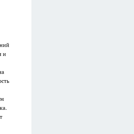
аний
я и
на
ость
ям
ка.
т