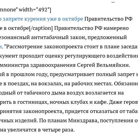
gnnone" width="492"]
Правительство РФ
е в октябре[/caption] Правительство РФ намерено
 резонансный антитабачный закон, предложенный
и
. "Рассмотрение законопроекта стоит в плане засед
документ проходит оценку регулирующего воздействи
 замминистра здравоохранения Сергей Вельмяйкин.
й в прошлом году, предусматривает полный запрет 
 в поездах, на вокзалах, на рабочих местах. Обязанн
одный от табачного дыма воздух возлагается на
урить в гостиницах, ночных клубах и кафе. Даже геро
ринятия законопроекта, придется отказаться от таба
ачных изделий. По планам Минздрава, поступления о
а увеличатся в четыре раза.