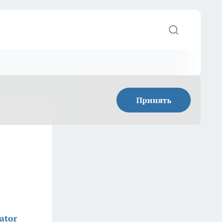
Принять
ator