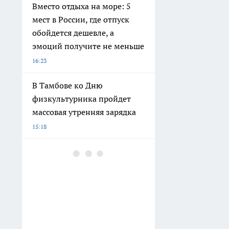
Вместо отдыха на море: 5
мест в России, где отпуск
обойдется дешевле, а
эмоций получите не меньше
16:23
В Тамбове ко Дню
физкультурника пройдет
массовая утренняя зарядка
15:18
Библиотека имени
Некрасова в Тамбове станет
современным культурным
пространством
14:46