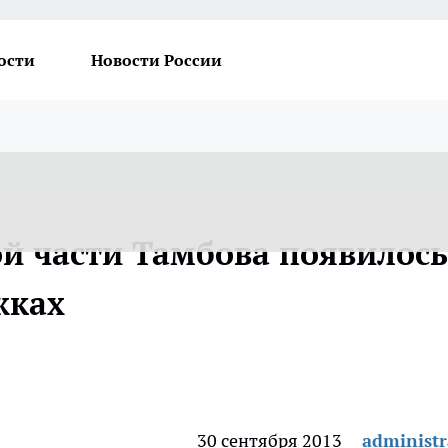
ости
Новости России
ой части Тамбова появилось
жках
30 сентября 2013
administr