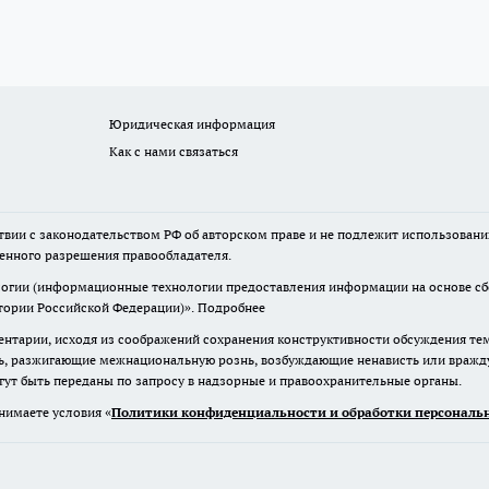
Юридическая информация
Как с нами связаться
твии с законодательством РФ об авторском праве и не подлежит использовани
менного разрешения правообладателя.
гии (информационные технологии предоставления информации на основе сбор
итории Российской Федерации)».
Подробнее
нтарии, исходя из соображений сохранения конструктивности обсуждения те
ь, разжигающие межнациональную рознь, возбуждающие ненависть или вражду,
огут быть переданы по запросу в надзорные и правоохранительные органы.
нимаете условия «
Политики конфиденциальности и обработки персональн