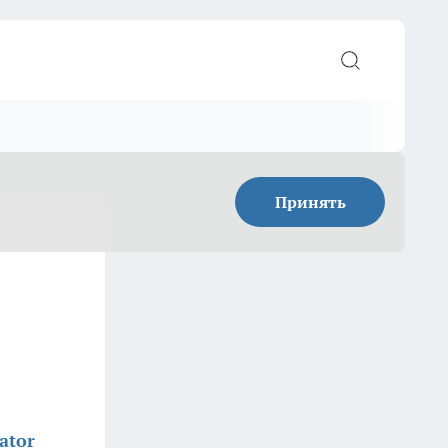
Принять
ator