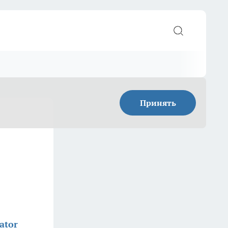
Принять
ator