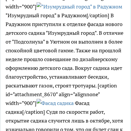
width="900"]
"Изумрудный город" в Радужном[/caption] В
Радужном приступили к отделке фасада нового
детского садика "Изумрудный город". В отличие
от "Подсолнуха" в Уютном он выполнен в более
спокойной цветовой гамме. Также на прошлой
неделе прошло совещание по дизайнерскому
оформлению детского сада. Вокруг садика идет
благоустройство, устанавливают беседки,
раскатывают газон, строят тротуары. [caption
id="attachment_8670" align="alignnone"
width="900"]
Фасад
садика[/caption] Судя по скорости работ,
открытие садика случится лишь в октябре, хотя
изначально говорили о том, что он будет сдан к