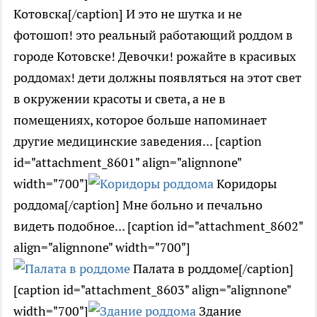
Котовска[/caption] И это не шутка и не
фотошоп! это реальный работающий роддом в
городе Котовске! Девочки! рожайте в красивых
роддомах! дети должны появляться на этот свет
в окружении красоты и света, а не в
помещениях, которое больше напоминает
другие медицинские заведения... [caption
id="attachment_8601" align="alignnone"
width="700"]
Коридоры
роддома[/caption] Мне больно и печально
видеть подобное... [caption id="attachment_8602"
align="alignnone" width="700"]
Палата в роддоме[/caption]
[caption id="attachment_8603" align="alignnone"
width="700"]
Здание