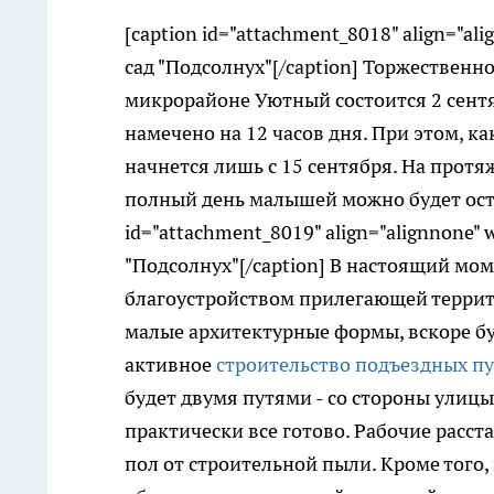
[caption id="attachment_8018" align="ali
сад "Подсолнух"[/caption] Торжественно
микрорайоне Уютный состоится 2 сентя
намечено на 12 часов дня. При этом, к
начнется лишь с 15 сентября. На протя
полный день малышей можно будет оста
id="attachment_8019" align="alignnone" 
"Подсолнух"[/caption] В настоящий мо
благоустройством прилегающей террито
малые архитектурные формы, вскоре бу
активное
строительство подъездных п
будет двумя путями - со стороны улицы
практически все готово. Рабочие расс
пол от строительной пыли. Кроме того,