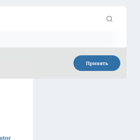
Принять
ator