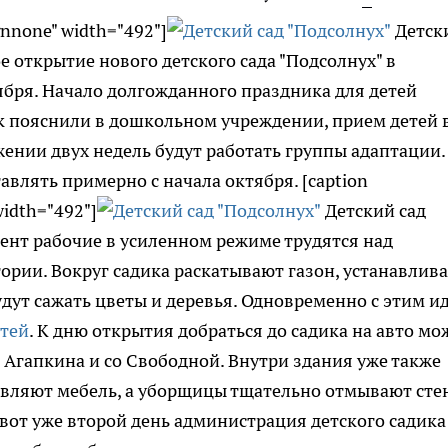
gnnone" width="492"]
Детск
е открытие нового детского сада "Подсолнух" в
бря. Начало долгожданного праздника для детей
ак пояснили в дошкольном учреждении, прием детей в
жении двух недель будут работать группы адаптации.
влять примерно с начала октября. [caption
width="492"]
Детский сад
мент рабочие в усиленном режиме трудятся над
рии. Вокруг садика раскатывают газон, устанавлив
дут сажать цветы и деревья. Одновременно с этим и
утей
. К дню открытия добраться до садика на авто м
 Агапкина и со Свободной. Внутри здания уже также
тавляют мебель, а уборщицы тщательно отмывают сте
 вот уже второй день администрация детского садика