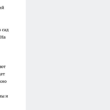
ий
 сад
 На
ают
дет
ожно
ны и