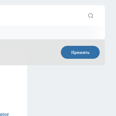
Принять
ator