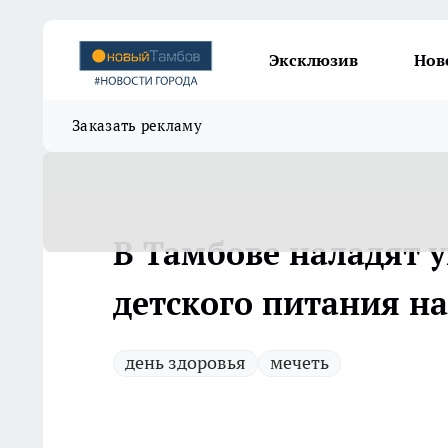
Эксклюзив
Нов
Заказать рекламу
В Тамбове наладят 
детского питания н
день здоровья
мечеть