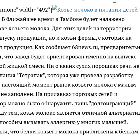
gnnone" width="492"]
n] В ближайшее время в Тамбове будет налажено
ве козьего молока. Для этих целей на территории
ыпуску продукции, но и козьи фермы, с которых на
я продукция. Как сообщает 68news.ru, предваритель
я, что завод будет ориентирован именно на выпуске
й жидкой смеси. Ни о каких сухих порошках речи не
пания "Тетрапак", которая уже провела разработку
в настоящий момент рынок козьего молока с малым
не заполнен. На прилавках торговых сетей и
пор можно было обнаружить лишь "долгоиграющий"
ду тем, козье молоко является отличной альтернати
пособны вызывать аллергию у многих малышей.
ли, что белки козьего молока приближены к белкам