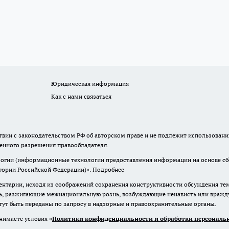
Юридическая информация
Как с нами связаться
твии с законодательством РФ об авторском праве и не подлежит использовани
менного разрешения правообладателя.
гии (информационные технологии предоставления информации на основе сбор
итории Российской Федерации)».
Подробнее
нтарии, исходя из соображений сохранения конструктивности обсуждения те
ь, разжигающие межнациональную рознь, возбуждающие ненависть или вражду,
огут быть переданы по запросу в надзорные и правоохранительные органы.
нимаете условия «
Политики конфиденциальности и обработки персональн