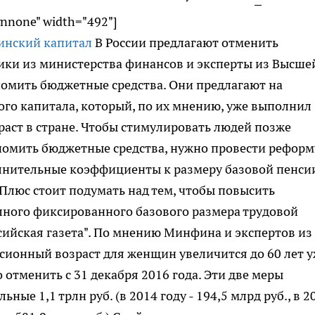
gnnone" width="492"]
В России предлагают отменить
ики из министерства финансов и эксперты из Высше
омить бюджетные средства. Они предлагают на
ого капитала, который, по их мнению, уже выполнил
раст в стране. Чтобы стимулировать людей позже
ономить бюджетные средства, нужно провести реформ
лнительные коэффициенты к размеру базовой пенси
Плюс стоит подумать над тем, чтобы повысить
лного фиксированного базового размера трудовой
оссийская газета". По мнению Минфина и экспертов из
нсионный возраст для женщин увеличится до 60 лет у
отменить с 31 декабря 2016 года. Эти две меры
ные 1,1 трлн руб. (в 2014 году - 194,5 млрд руб., в 2