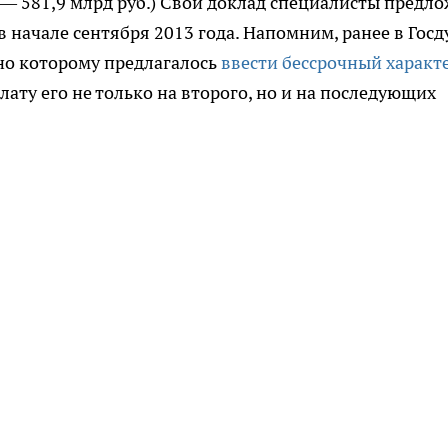
оду — 581,9 млрд руб.) Свой доклад специалисты предл
в начале сентября 2013 года. Напомним, ранее в Гос
сно которому предлагалось
ввести бессрочный характ
лату его не только на второго, но и на последующих