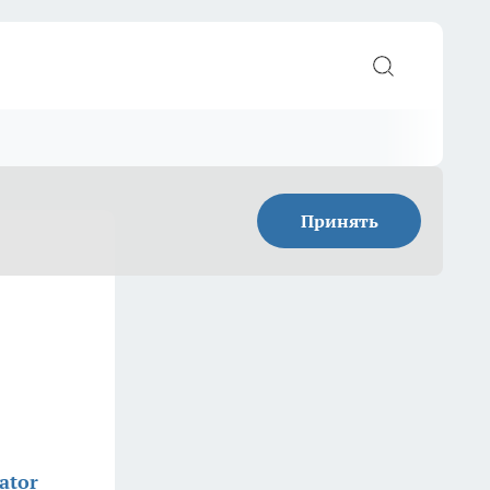
Принять
ator