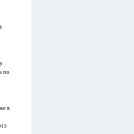
й
у
и по
же в
015