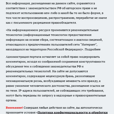
Вся информация, размещенная на данном сайте, охраняется в
соответствии с законодательством РФ об авторском праве и не
подлежит использованию кем-либо в какой бы то ни было форме, в
том числе воспроизведению, распространению, переработке не иначе
как с письменного разрешения правообладателя.
«На информационном ресурсе применяются рекомендательные
технологии (информационные технологии предоставления
информации на основе сбора, систематизации и анализа сведений,
относящихся к предпочтениям пользователей сети "Интернет",
находящихся на территории Российской Федерации)».
Подробнее
Администрация портала оставляет за собой право модерировать
комментарии, исходя из соображений сохранения конструктивности
обсуждения тем и соблюдения законодательства РФ и
рекомендательных технологий. На сайте не допускаются
комментарии, содержащие нецензурную брань, разжигающие
межнациональную рознь, возбуждающие ненависть или вражду, а
равно унижение человеческого достоинства, размещение ссылок не
по теме. IP-адреса пользователей, не соблюдающих эти требования,
могут быть переданы по запросу в надзорные и правоохранительные
органы.
Внимание!
Совершая любые действия на сайте, вы автоматически
принимаете условия «
Политики конфиденциальности и обработки