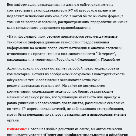
Вся информация, размещенная на данном сайте, охраняется в
соответствии с законодательством РФ об авторском праве и не
подлежит использованию кем-либо в какой бы то ни было форме, в
том числе воспроизведению, распространению, переработке не иначе
как с письменного разрешения правообладателя.
«На информационном ресурсе применяются рекомендательные
технологии (информационные технологии предоставления
информации на основе сбора, систематизации и анализа сведений,
относящихся к предпочтениям пользователей сети "Интернет",
находящихся на территории Российской Федерации)».
Подробнее
Администрация портала оставляет за собой право модерировать
комментарии, исходя из соображений сохранения конструктивности
обсуждения тем и соблюдения законодательства РФ и
рекомендательных технологий. На сайте не допускаются
комментарии, содержащие нецензурную брань, разжигающие
межнациональную рознь, возбуждающие ненависть или вражду, а
равно унижение человеческого достоинства, размещение ссылок не
по теме. IP-адреса пользователей, не соблюдающих эти требования,
могут быть переданы по запросу в надзорные и правоохранительные
органы.
Внимание!
Совершая любые действия на сайте, вы автоматически
принимаете условия «
Политики конфиденциальности и обработки