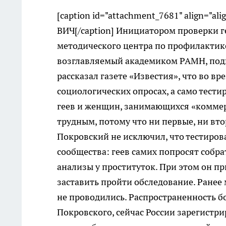
[caption id="attachment_7681" align="ali
ВИЧ[/caption] Инициатором проверки г
методического центра по профилактик
возглавляемый академиком РАМН, подв
рассказал газете «Известия», что во вр
социологических опросах, а само тест
геев и женщин, занимающихся «коммерч
трудным, потому что ни первые, ни вт
Покровский не исключил, что тестиров
сообщества: геев самих попросят собрат
анализы у проституток. При этом он 
заставить пройти обследование. Ранее
не проводились. Распространенность б
Покровского, сейчас России зарегистр