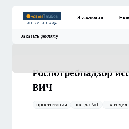
Эксклюзив
Нов
Заказать рекламу
Роспотребнадзор исс
ВИЧ
проституция
школа №1
трагедия