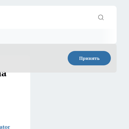
Принять
на
ator