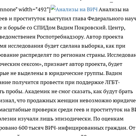
gnnone" width="492"]
Анализы на
еев и проституток выступил глава Федерального нау
е и борьбе со СПИДом Вадим Покровский. Центр,
едомственен Роспотребнадзору. Автор проекта
емя исследования будет сделана выборка, как при
ирование распределят по регионам страны. Исследова
еским сексом», признает автор проекта, будет
орые не выделены в юридические группы. Вадим
ание получится провести при поддержке ЛГБТ-
ь пробы. Академик не смог сказать, как будут брать
признал, что продажных женщин невозможно юридиче
 масштабные проверки среди геев и проституток на 
олезни изучали лишь эпизодически. По оценкам
ировано 600 тысяч ВИЧ-инфицированных граждан. От