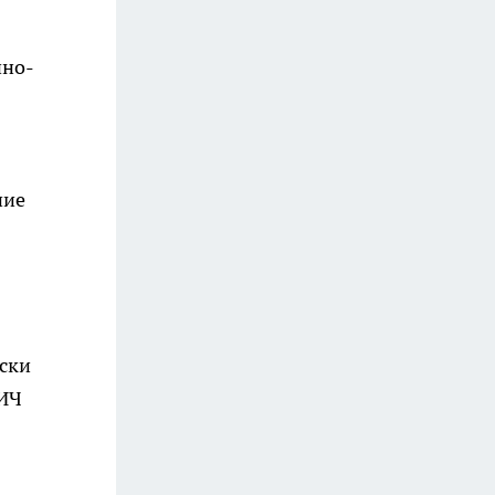
чно-
ние
ски
ВИЧ