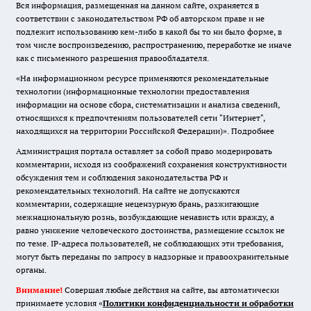
Вся информация, размещенная на данном сайте, охраняется в
соответствии с законодательством РФ об авторском праве и не
подлежит использованию кем-либо в какой бы то ни было форме, в
том числе воспроизведению, распространению, переработке не иначе
как с письменного разрешения правообладателя.
«На информационном ресурсе применяются рекомендательные
технологии (информационные технологии предоставления
информации на основе сбора, систематизации и анализа сведений,
относящихся к предпочтениям пользователей сети "Интернет",
находящихся на территории Российской Федерации)».
Подробнее
Администрация портала оставляет за собой право модерировать
комментарии, исходя из соображений сохранения конструктивности
обсуждения тем и соблюдения законодательства РФ и
рекомендательных технологий. На сайте не допускаются
комментарии, содержащие нецензурную брань, разжигающие
межнациональную рознь, возбуждающие ненависть или вражду, а
равно унижение человеческого достоинства, размещение ссылок не
по теме. IP-адреса пользователей, не соблюдающих эти требования,
могут быть переданы по запросу в надзорные и правоохранительные
органы.
Внимание!
Совершая любые действия на сайте, вы автоматически
принимаете условия «
Политики конфиденциальности и обработки