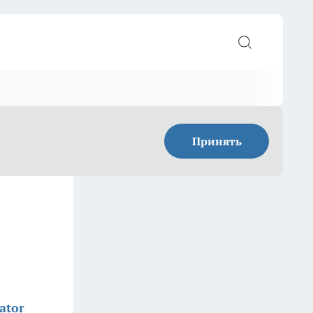
Принять
ator