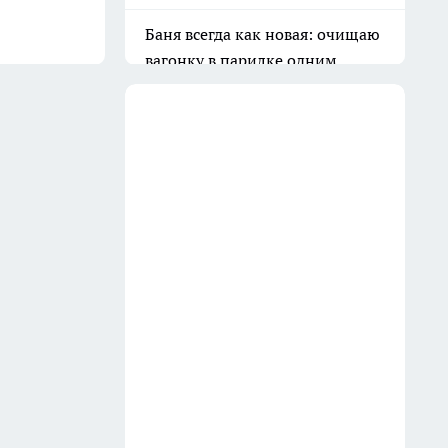
Баня всегда как новая: очищаю
вагонку в парилке одним
дедовским способом —
работает на 10 из 10
31 июля