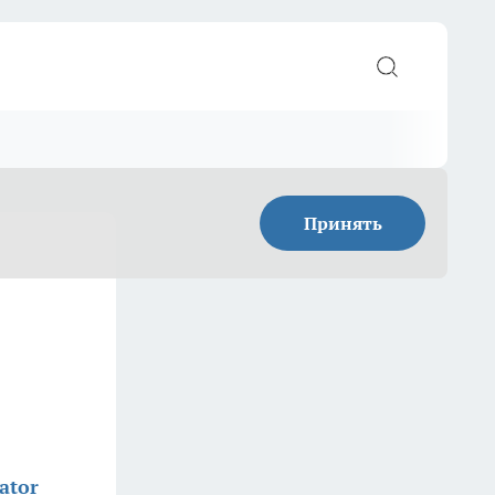
Принять
ator