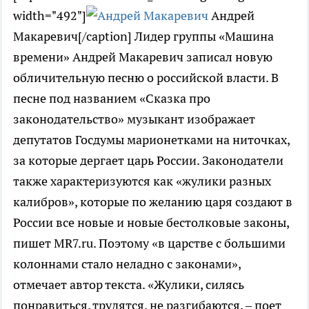
width="492"]
Андрей
Макаревич[/caption] Лидер группы «Машина
времени» Андрей Макаревич записал новую
обличительную песню о российской власти. В
песне под названием «Сказка про
законодательство» музыкант изображает
депутатов Госдумы марионетками на ниточках,
за которые дергает царь России. Законодатели
также характеризуются как «жулики разных
калибров», которые по желанию царя создают в
России все новые и новые бестолковые законы,
пишет MR7.ru. Поэтому «в царстве с большими
колоннами стало неладно с законами»,
отмечает автор текста. «Жулики, силясь
понравиться, трудятся, не разгибаются, – поет