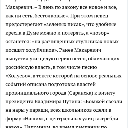
Макаревич. – В день по закону все новое и все,
как ни есть, бестолковые». При этом певец
предостерегает «зеленых писак», что удобные
кресла в Думе можно и потерять, а «позор»
останется: «на расчищенных стульчиках новых
посадят холуйчиков». Ранее Макаревич
выпустил уже целую серию песен, обличающих
российскую власть, в том числе песню
«Холуево», в тексте которой на основе реальных
событий описана подготовка властей
провинциального города (Саранска) к визиту
президента Владимира Путина: «Бомжей свезли
на нары у параши, всех школьников одели в
форму «Наших», с центральных улиц выгребли
навоз». Напомним, во время кампании по