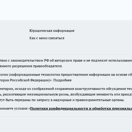
Юридическая информация
Как с нами связаться
твии с законодательством РФ об авторском праве и не подлежит использовани
менного разрешения правообладателя.
гии (информационные технологии предоставления информации на основе сбор
итории Российской Федерации)».
Подробнее
нтарии, исходя из соображений сохранения конструктивности обсуждения те
ь, разжигающие межнациональную рознь, возбуждающие ненависть или вражду,
огут быть переданы по запросу в надзорные и правоохранительные органы.
нимаете условия «
Политики конфиденциальности и обработки персональн