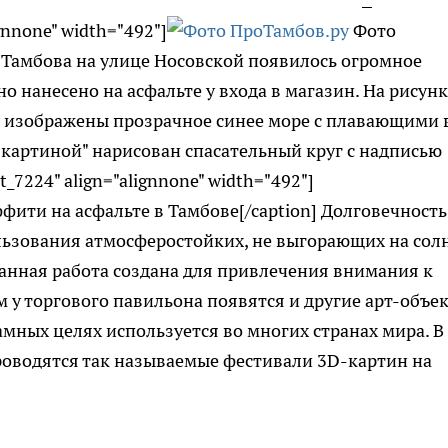
gnnone" width="492"]
Фото
е Тамбова на улице Носовской появилось огромное
но нанесено на асфальте у входа в магазин. На рисун
 изображены прозрачное синее море с плавающими 
"картиной" нарисован спасательный круг с надписью
_7224" align="alignnone" width="492"]
фити на асфальте в Тамбове[/caption] Долговечность
льзования атмосферостойких, не выгорающих на сол
данная работа создана для привлечения внимания к
м у торгового павильона появятся и другие арт-объе
амных целях используется во многих странах мира. В
 проводятся так называемые фестивали 3D-картин на