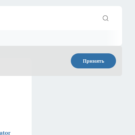
Принять
ator