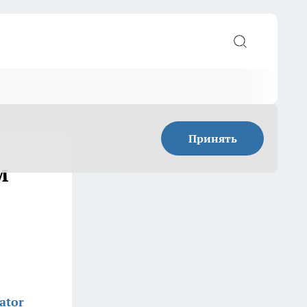
Принять
м
ator