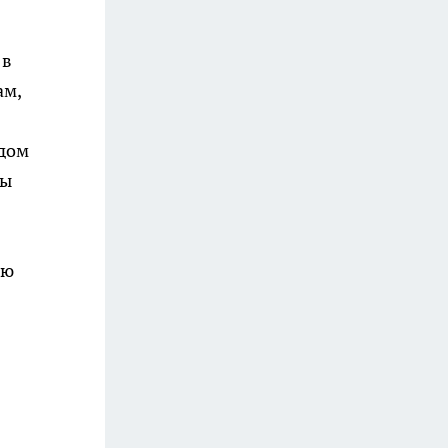
 в
ам,
 дом
ры
ию