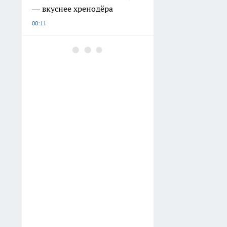
— вкуснее хренодёра
00:11
Белые кроссовки будут как
новые – ни запаха, ни
желтых пятен: а нужно всего
2 копеечных продукта с
кухни
Вчера
Никогда больше не возьму
билет на верхнее место в
двухэтажном вагоне —
честно рассказываю, что не
так с этим поездом
Вчера