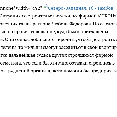
gnnone" width="492"]
n] Ситуация со строительством жилья фирмой «ЮКОН»
оветник главы региона Любовь Фёдорова. По ее слов
овалов провёл совещание, куда были приглашены
. Они сейчас добиваются кредита, чтобы достроить
выделены, то жильцы смогут заселиться в свои кварти
ится дальнейшая судьба других строящихся фирмой
 отметила, что если бы эти многоэтажки строились в
ных затруднений органы власти помогли бы предприят