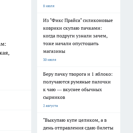
8 июля
Из "Фикс Прайса" силиконовые
коврики скупаю пачками:
когда подруги узнали зачем,
тоже начали опустошать
ам:
магазины
кая,
30 июля
Беру пачку творога и 1 яблоко:
получаются румяные палочки
к чаю — вкуснее обычных
сырников
2 августа
"Выкупаю купе целиком, а в
день отправления сдаю билеты