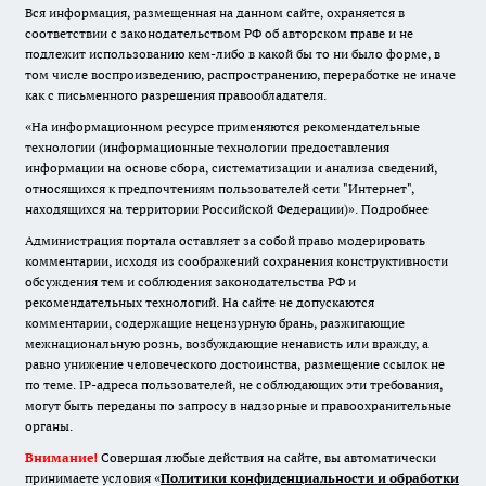
Вся информация, размещенная на данном сайте, охраняется в
соответствии с законодательством РФ об авторском праве и не
подлежит использованию кем-либо в какой бы то ни было форме, в
том числе воспроизведению, распространению, переработке не иначе
как с письменного разрешения правообладателя.
«На информационном ресурсе применяются рекомендательные
технологии (информационные технологии предоставления
информации на основе сбора, систематизации и анализа сведений,
относящихся к предпочтениям пользователей сети "Интернет",
находящихся на территории Российской Федерации)».
Подробнее
Администрация портала оставляет за собой право модерировать
комментарии, исходя из соображений сохранения конструктивности
обсуждения тем и соблюдения законодательства РФ и
рекомендательных технологий. На сайте не допускаются
комментарии, содержащие нецензурную брань, разжигающие
межнациональную рознь, возбуждающие ненависть или вражду, а
равно унижение человеческого достоинства, размещение ссылок не
по теме. IP-адреса пользователей, не соблюдающих эти требования,
могут быть переданы по запросу в надзорные и правоохранительные
органы.
Внимание!
Совершая любые действия на сайте, вы автоматически
принимаете условия «
Политики конфиденциальности и обработки