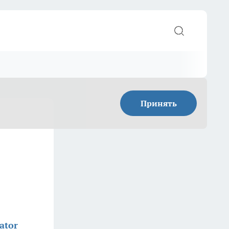
Принять
ator