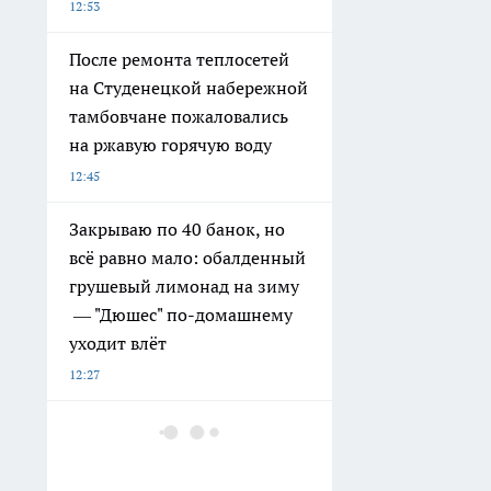
12:53
После ремонта теплосетей
на Студенецкой набережной
тамбовчане пожаловались
на ржавую горячую воду
12:45
Закрываю по 40 банок, но
всё равно мало: обалденный
грушевый лимонад на зиму
— "Дюшес" по-домашнему
уходит влёт
12:27
Аналитика ВТБ: объем
выдачи ипотеки в России
вырос на 38%