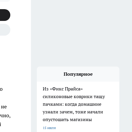
Популярное
го
Из «Фикс Прайса»
силиконовые коврики тащу
пачками: когда домашние
 не
узнали зачем, тоже начали
чно,
опустошать магазины
й
15 июля