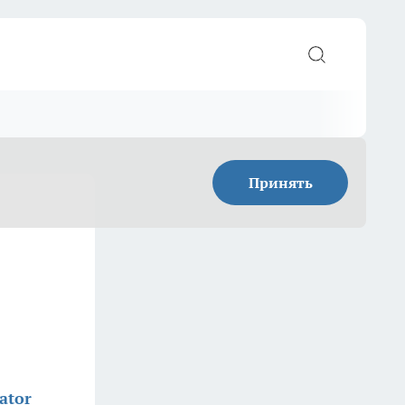
Принять
ator