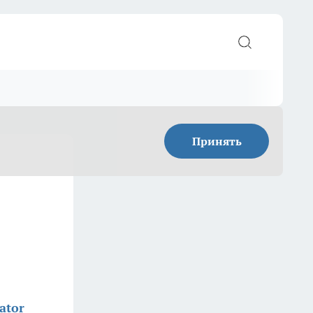
Принять
ator