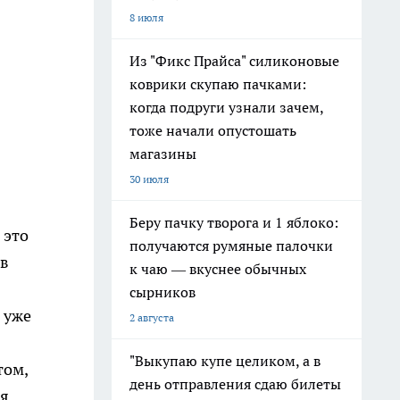
8 июля
Из "Фикс Прайса" силиконовые
коврики скупаю пачками:
когда подруги узнали зачем,
тоже начали опустошать
магазины
30 июля
Беру пачку творога и 1 яблоко:
 это
получаются румяные палочки
ев
к чаю — вкуснее обычных
сырников
 уже
2 августа
"Выкупаю купе целиком, а в
том,
день отправления сдаю билеты
ля