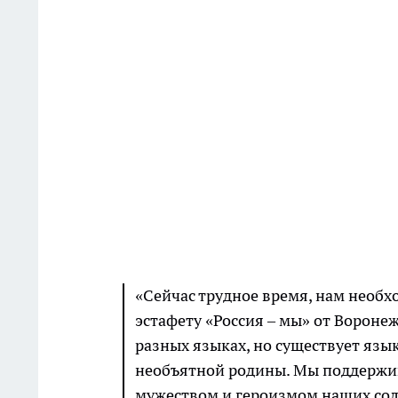
«Сейчас трудное время, нам необ
эстафету «Россия – мы» от Вороне
разных языках, но существует язы
необъятной родины. Мы поддержи
мужеством и героизмом наших солд