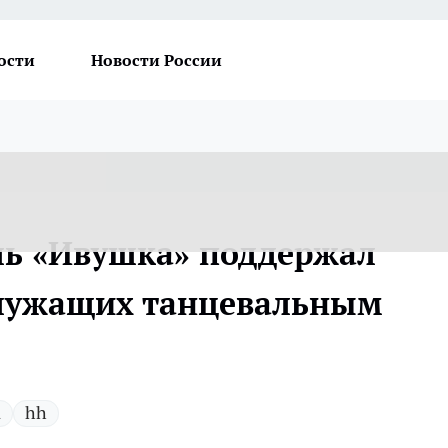
ости
Новости России
ль «Ивушка» поддержал
служащих танцевальным
а
hh