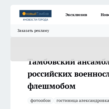
Эксклюзив
Нов
Заказать рекламу
Тамбовский ансамб
российских военно
флешмобом
фотообои
гостиница александровк