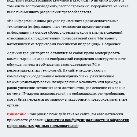
подлежит использованию кем-либо в какой бы то ни было форме, в
том числе воспроизведению, распространению, переработке не иначе
как с письменного разрешения правообладателя.
«На информационном ресурсе применяются рекомендательные
технологии (информационные технологии предоставления
информации на основе сбора, систематизации и анализа сведений,
относящихся к предпочтениям пользователей сети "Интернет",
находящихся на территории Российской Федерации)».
Подробнее
Администрация портала оставляет за собой право модерировать
комментарии, исходя из соображений сохранения конструктивности
обсуждения тем и соблюдения законодательства РФ и
рекомендательных технологий. На сайте не допускаются
комментарии, содержащие нецензурную брань, разжигающие
межнациональную рознь, возбуждающие ненависть или вражду, а
равно унижение человеческого достоинства, размещение ссылок не
по теме. IP-адреса пользователей, не соблюдающих эти требования,
могут быть переданы по запросу в надзорные и правоохранительные
органы.
Внимание!
Совершая любые действия на сайте, вы автоматически
принимаете условия «
Политики конфиденциальности и обработки
персональных данных пользователей
»