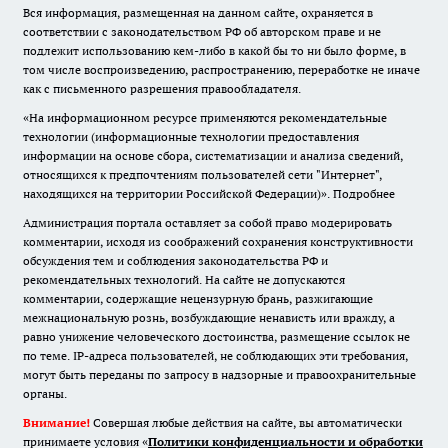
Вся информация, размещенная на данном сайте, охраняется в
соответствии с законодательством РФ об авторском праве и не
подлежит использованию кем-либо в какой бы то ни было форме, в
том числе воспроизведению, распространению, переработке не иначе
как с письменного разрешения правообладателя.
«На информационном ресурсе применяются рекомендательные
технологии (информационные технологии предоставления
информации на основе сбора, систематизации и анализа сведений,
относящихся к предпочтениям пользователей сети "Интернет",
находящихся на территории Российской Федерации)».
Подробнее
Администрация портала оставляет за собой право модерировать
комментарии, исходя из соображений сохранения конструктивности
обсуждения тем и соблюдения законодательства РФ и
рекомендательных технологий. На сайте не допускаются
комментарии, содержащие нецензурную брань, разжигающие
межнациональную рознь, возбуждающие ненависть или вражду, а
равно унижение человеческого достоинства, размещение ссылок не
по теме. IP-адреса пользователей, не соблюдающих эти требования,
могут быть переданы по запросу в надзорные и правоохранительные
органы.
Внимание!
Совершая любые действия на сайте, вы автоматически
принимаете условия «
Политики конфиденциальности и обработки