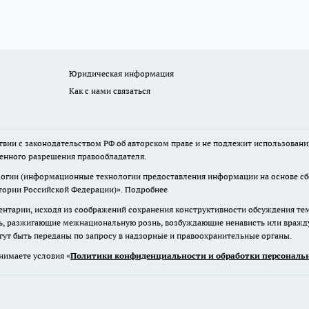
Юридическая информация
Как с нами связаться
твии с законодательством РФ об авторском праве и не подлежит использовани
менного разрешения правообладателя.
гии (информационные технологии предоставления информации на основе сбор
итории Российской Федерации)».
Подробнее
нтарии, исходя из соображений сохранения конструктивности обсуждения те
ь, разжигающие межнациональную рознь, возбуждающие ненависть или вражду,
огут быть переданы по запросу в надзорные и правоохранительные органы.
нимаете условия «
Политики конфиденциальности и обработки персональн