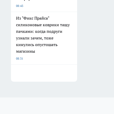
08:43
Из "Фикс Прайса"
силиконовые коврики тащу
пачками: когда подруги
узнали зачем, тоже
кинулись опустошать
магазины
08:31