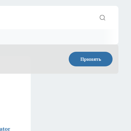
Принять
ator