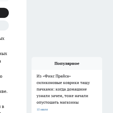
ых
тных
а
Популярное
ю
Из «Фикс Прайса»
силиконовые коврики тащу
пачками: когда домашние
чве.
узнали зачем, тоже начали
опустошать магазины
 в
15 июля