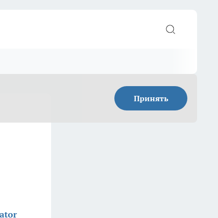
Принять
ator