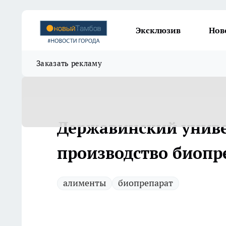
Эксклюзив
Нов
Заказать рекламу
Державинский униве
производство биопр
алименты
биопрепарат