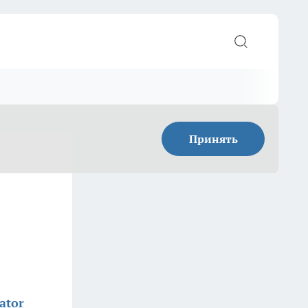
Принять
ator