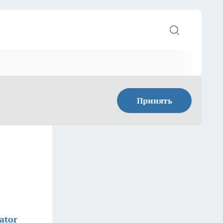
Принять
ator