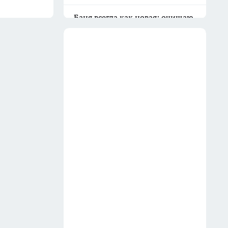
Баня всегда как новая: очищаю
вагонку в парилке одним
дедовским способом —
работает на 10 из 10
31 июля