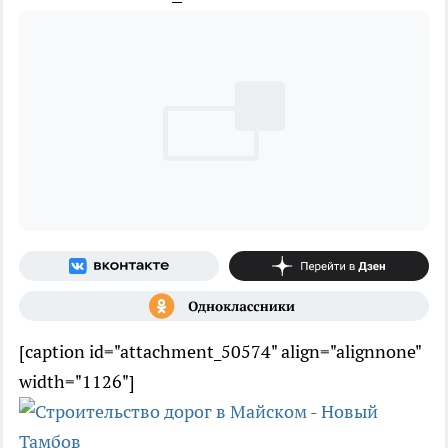
[caption id="attachment_50574" align="alignnone"
width="1126"]