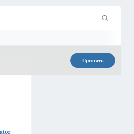
Принять
ator