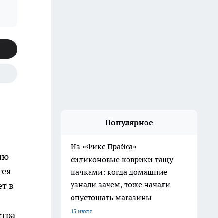
Популярное
Из «Фикс Прайса»
ию
силиконовые коврики тащу
гея
пачками: когда домашние
узнали зачем, тоже начали
ет в
опустошать магазины
15 июля
стра