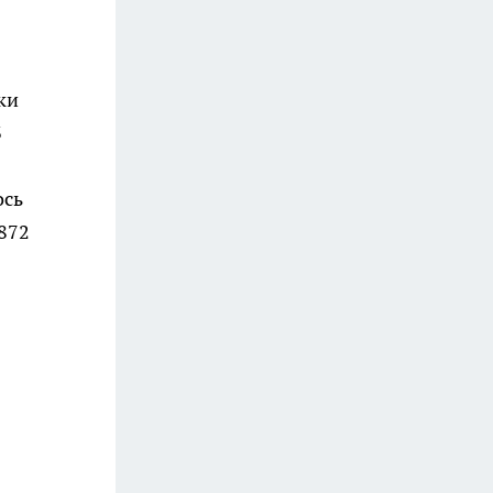
ки
3
ось
872