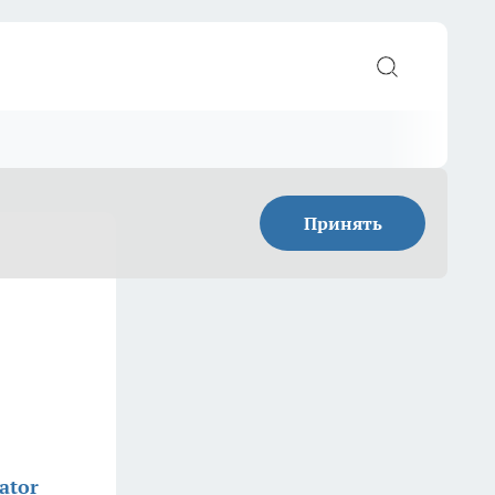
Принять
ator