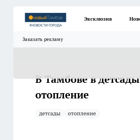
Эксклюзив
Нов
Заказать рекламу
В Тамбове в детсад
отопление
детсады
отопление