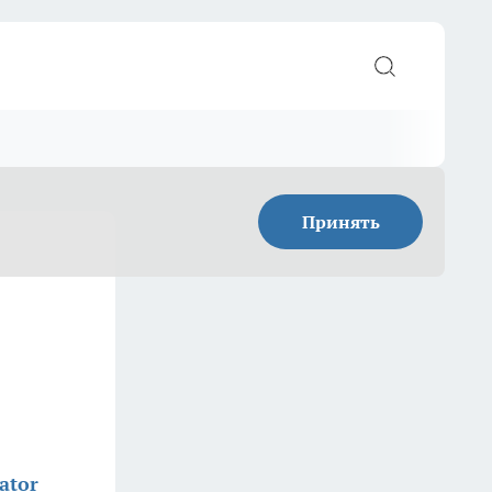
Принять
ator